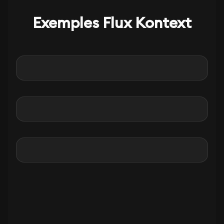
Exemples Flux Kontext
Before
After
Before
After
Before
After