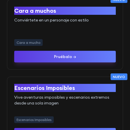
Antes
Después
Cara a muchos
Conviértete en un personaje con estilo
Cara a mucho
Pruébalo →
NUEVO
Antes
Después
Escenarios Imposibles
Vive aventuras imposibles y escenarios extremos
desde una sola imagen
Escenarios Imposibles