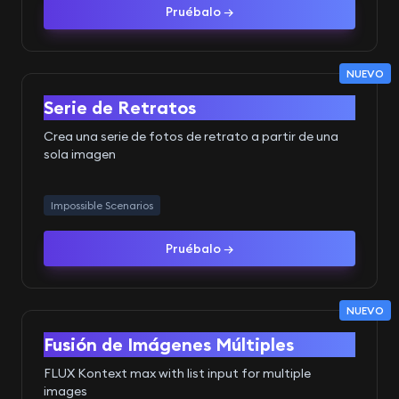
Pruébalo →
NUEVO
Antes
Después
Serie de Retratos
Crea una serie de fotos de retrato a partir de una
sola imagen
Impossible Scenarios
Pruébalo →
NUEVO
Antes
Después
Fusión de Imágenes Múltiples
FLUX Kontext max with list input for multiple
images