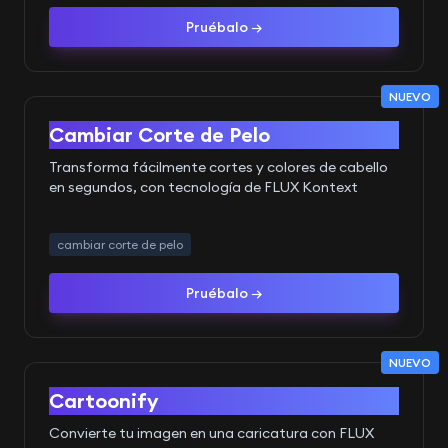
Pruébalo →
NUEVO
Antes
Después
Cambiar Corte de Pelo
Transforma fácilmente cortes y colores de cabello
en segundos, con tecnología de FLUX Kontext
cambiar corte de pelo
Pruébalo →
NUEVO
Antes
Después
Cartoonify
Convierte tu imagen en una caricatura con FLUX