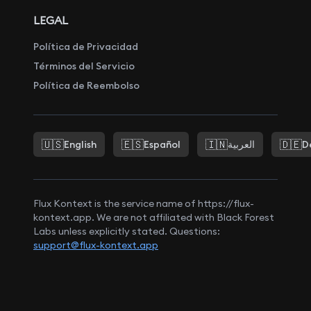
LEGAL
Política de Privacidad
Términos del Servicio
Política de Reembolso
🇺🇸
🇪🇸
🇮🇳
🇩🇪
English
Español
العربية
D
Flux Kontext is the service name of https://flux-
kontext.app. We are not affiliated with Black Forest
Labs unless explicitly stated. Questions:
support@flux-kontext.app