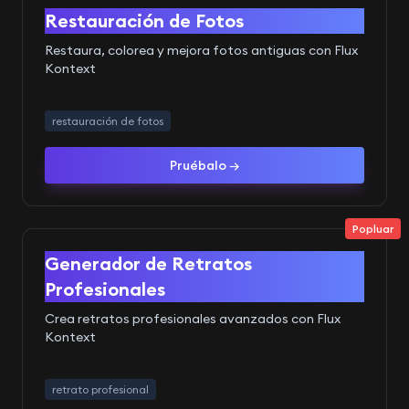
Antes
Después
Restauración de Fotos
Restaura, colorea y mejora fotos antiguas con Flux
Kontext
restauración de fotos
Pruébalo →
Popluar
Antes
Después
Generador de Retratos
Profesionales
Crea retratos profesionales avanzados con Flux
Kontext
retrato profesional