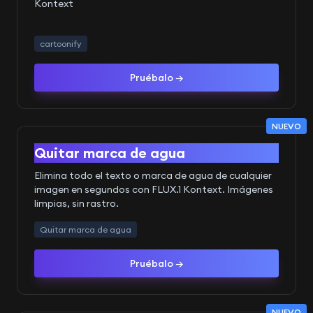
Kontext
cartoonify
Pruébalo →
NUEVO
Antes
Después
Quitar marca de agua
Elimina todo el texto o marca de agua de cualquier
imagen en segundos con FLUX.1 Kontext. Imágenes
limpias, sin rastro.
Quitar marca de agua
Pruébalo →
NUEVO